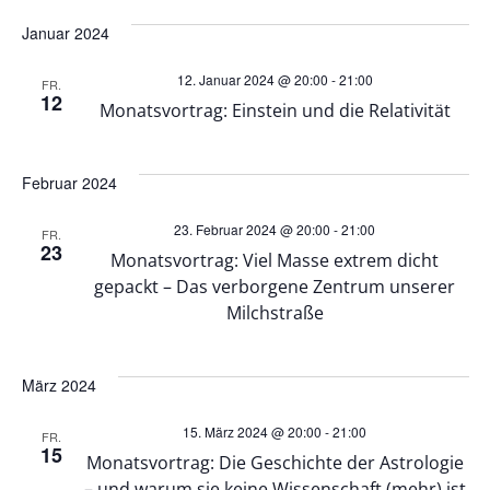
n
n
Januar 2024
g
12. Januar 2024 @ 20:00
-
21:00
g
FR.
A
12
Monatsvortrag: Einstein und die Relativität
e
n
Februar 2024
n
s
23. Februar 2024 @ 20:00
-
21:00
FR.
S
i
23
Monatsvortrag: Viel Masse extrem dicht
gepackt – Das verborgene Zentrum unserer
u
c
Milchstraße
h
c
März 2024
t
h
15. März 2024 @ 20:00
-
21:00
FR.
e
e
15
Monatsvortrag: Die Geschichte der Astrologie
– und warum sie keine Wissenschaft (mehr) ist