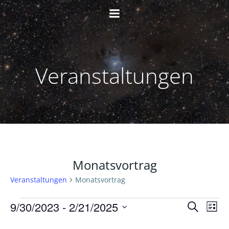
Zum
Inhalt
springen
Veranstaltungen
Monatsvortrag
Veranstaltungen
Monatsvortrag
Veranstaltungen
V
V
9/30/2023
 - 
2/21/2025
Suche
Liste
Datum