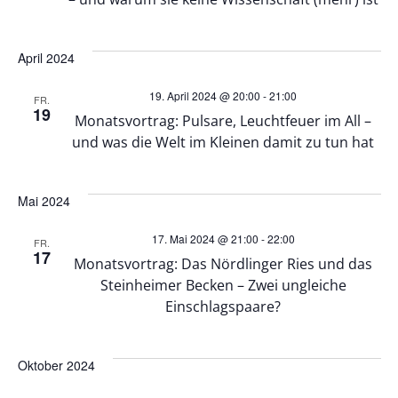
n
u
-
n
April 2024
N
d
19. April 2024 @ 20:00
-
21:00
FR.
19
a
Monatsvortrag: Pulsare, Leuchtfeuer im All –
A
und was die Welt im Kleinen damit zu tun hat
v
n
i
Mai 2024
s
g
17. Mai 2024 @ 21:00
-
22:00
FR.
17
Monatsvortrag: Das Nördlinger Ries und das
i
a
Steinheimer Becken – Zwei ungleiche
Einschlagspaare?
c
t
h
i
Oktober 2024