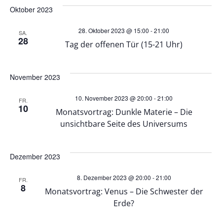
e
e
wählen.
Oktober 2023
r
r
28. Oktober 2023 @ 15:00
-
21:00
SA.
28
a
Tag der offenen Tür (15-21 Uhr)
a
n
n
November 2023
s
s
10. November 2023 @ 20:00
-
21:00
FR.
10
t
Monatsvortrag: Dunkle Materie – Die
t
unsichtbare Seite des Universums
a
a
l
Dezember 2023
l
t
8. Dezember 2023 @ 20:00
-
21:00
FR.
8
t
Monatsvortrag: Venus – Die Schwester der
u
Erde?
u