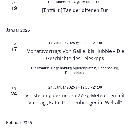
t
o
19. Oktober 2024 @ 15:00
-
21:00
SA.
19
[Entfällt!] Tag der offenen Tür
e
n
n
Januar 2025
,
17. Januar 2025 @ 20:00
-
21:00
FR.
17
Monatsvortrag: Von Galilei bis Hubble – Die
N
Geschichte des Teleskops
Sternwarte Regensburg
Ägidienplatz 2, Regensburg,
a
Deutschland
v
24. Januar 2025 @ 19:00
-
21:00
FR.
24
Vorstellung des neuen 27-kg-Meteoriten mit
i
Vortrag „Katastrophenbringer im Weltall“
g
Februar 2025
a