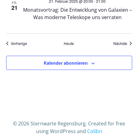
21. Februar 2025 @ 20:00
-
21:00
FR.
21
t
Monatsvortrag: Die Entwicklung von Galaxien –
Was moderne Teleskope uns verraten
i
o
Veranstaltungen
Veran
Vorherige
Heute
Nächste
n
Kalender abonnieren
© 2026 Sternwarte Regensburg. Created for free
using WordPress and
Colibri