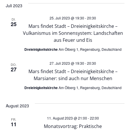
e
e
wählen.
Juli 2023
r
r
25. Juli 2023 @ 19:30
-
20:30
DI.
25
a
Mars findet Stadt – Dreieinigkeitskirche –
a
Vulkanismus im Sonnensystem: Landschaften
n
aus Feuer und Eis
n
Dreieinigkeitskirche
Am Ölberg 1, Regensburg, Deutschland
s
s
27. Juli 2023 @ 19:30
-
20:30
t
DO.
t
27
Mars findet Stadt – Dreieinigkeitskirche –
a
Marsianer: sind auch nur Menschen
a
Dreieinigkeitskirche
Am Ölberg 1, Regensburg, Deutschland
l
l
t
August 2023
t
u
11. August 2023 @ 21:00
-
22:00
FR.
11
u
Monatsvortrag: Praktische