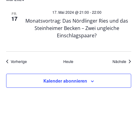
t
17. Mai 2024 @ 21:00
-
22:00
FR.
17
Monatsvortrag: Das Nördlinger Ries und das
i
Steinheimer Becken – Zwei ungleiche
Einschlagspaare?
o
n
Veranstaltungen
Veran
Vorherige
Heute
Nächste
Kalender abonnieren