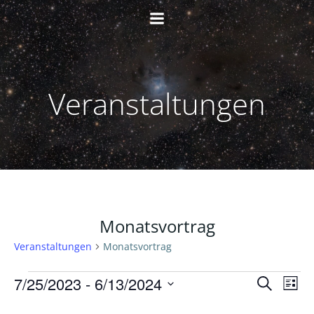
Zum
Inhalt
springen
Veranstaltungen
Monatsvortrag
Veranstaltungen
Monatsvortrag
Veranstaltungen
V
V
7/25/2023
 - 
6/13/2024
Suche
Liste
Datum