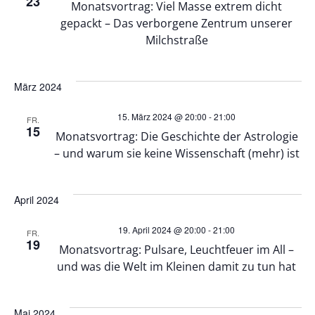
t
23
o
Monatsvortrag: Viel Masse extrem dicht
gepackt – Das verborgene Zentrum unserer
e
n
Milchstraße
n
März 2024
,
15. März 2024 @ 20:00
-
21:00
FR.
15
N
Monatsvortrag: Die Geschichte der Astrologie
– und warum sie keine Wissenschaft (mehr) ist
a
v
April 2024
19. April 2024 @ 20:00
-
21:00
i
FR.
19
Monatsvortrag: Pulsare, Leuchtfeuer im All –
und was die Welt im Kleinen damit zu tun hat
g
a
Mai 2024