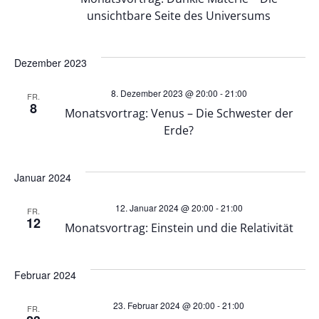
n
u
unsichtbare Seite des Universums
-
n
Dezember 2023
N
d
8. Dezember 2023 @ 20:00
-
21:00
a
FR.
8
A
Monatsvortrag: Venus – Die Schwester der
v
Erde?
n
i
Januar 2024
s
g
12. Januar 2024 @ 20:00
-
21:00
FR.
i
12
a
Monatsvortrag: Einstein und die Relativität
c
t
Februar 2024
h
i
23. Februar 2024 @ 20:00
-
21:00
FR.