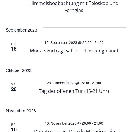
n
Himmelsbeobachtung mit Teleskop und
n
Fernglas
g
g
A
September 2023
e
n
15. September 2023 @ 20:00
-
21:00
FR.
15
n
Monatsvortrag: Saturn – Der Ringplanet
s
S
i
Oktober 2023
u
c
28. Oktober 2023 @ 15:00
-
21:00
SA.
28
Tag der offenen Tür (15-21 Uhr)
h
c
t
h
November 2023
e
e
10. November 2023 @ 20:00
-
21:00
FR.
10
Monatsvortrag: Dunkle Materie – Die