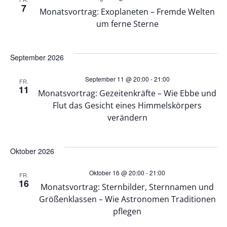
n
u
7
Monatsvortrag: Exoplaneten – Fremde Welten
-
um ferne Sterne
n
N
d
September 2026
a
A
September 11 @ 20:00
-
21:00
FR.
11
v
Monatsvortrag: Gezeitenkräfte – Wie Ebbe und
n
Flut das Gesicht eines Himmelskörpers
i
verändern
s
g
Oktober 2026
i
a
Oktober 16 @ 20:00
-
21:00
c
FR.
t
16
Monatsvortrag: Sternbilder, Sternnamen und
Größenklassen – Wie Astronomen Traditionen
h
i
pflegen