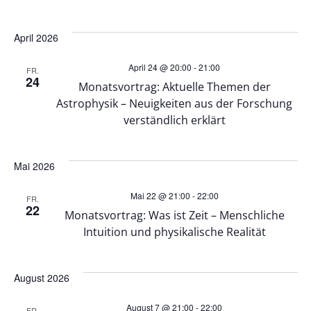
n
n
g
April 2026
g
A
April 24 @ 20:00
-
21:00
FR.
24
e
Monatsvortrag: Aktuelle Themen der
n
Astrophysik – Neuigkeiten aus der Forschung
n
verständlich erklärt
s
S
i
Mai 2026
u
c
Mai 22 @ 21:00
-
22:00
FR.
22
Monatsvortrag: Was ist Zeit – Menschliche
h
c
Intuition und physikalische Realität
t
h
August 2026
e
e
August 7 @ 21:00
-
22:00
FR.