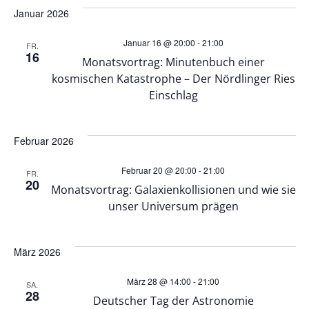
e
e
wählen.
Januar 2026
r
r
Januar 16 @ 20:00
-
21:00
FR.
16
a
Monatsvortrag: Minutenbuch einer
a
kosmischen Katastrophe – Der Nördlinger Ries
n
Einschlag
n
s
s
Februar 2026
t
t
Februar 20 @ 20:00
-
21:00
FR.
a
20
Monatsvortrag: Galaxienkollisionen und wie sie
a
unser Universum prägen
l
l
t
März 2026
t
u
März 28 @ 14:00
-
21:00
SA.
28
u
Deutscher Tag der Astronomie