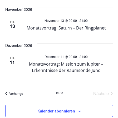
t
o
November 2026
e
n
November 13 @ 20:00
-
21:00
FR.
n
13
Monatsvortrag: Saturn – Der Ringplanet
,
Dezember 2026
N
Dezember 11 @ 20:00
-
21:00
FR.
11
a
Monatsvortrag: Mission zum Jupiter –
Erkenntnisse der Raumsonde Juno
v
i
Heute
Nächste
Veranstaltungen
Vorherige
Veransta
g
Kalender abonnieren
a