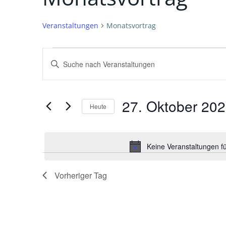
Veranstaltungen
Monatsvortrag
Veranstaltungen
V
Bitte
Schlüsselwort
für
e
eingeben.
Suche
27.
r
27. Oktober 20
Heute
nach
Datum
Oktober
Veranstaltungen
a
wählen.
Schlüsselwort.
Keine Veranstaltungen f
2023
n
s
Vorheriger Tag
t