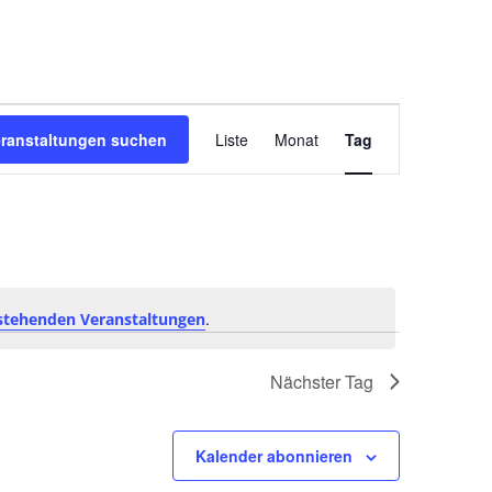
V
eranstaltungen suchen
Liste
Monat
Tag
e
r
a
n
.
stehenden Veranstaltungen
s
Nächster Tag
t
Kalender abonnieren
a