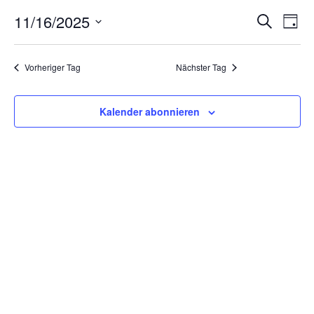
für
V
V
11/16/2025
Suche
Tag
16.
Datum
e
e
wählen.
November
Vorheriger Tag
Nächster Tag
r
r
2025
a
Kalender abonnieren
a
n
n
s
s
t
t
a
a
l
l
t