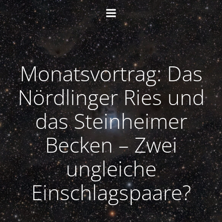
Zum
Inhalt
springen
Monatsvortrag: Das
Nördlinger Ries und
das Steinheimer
Becken – Zwei
ungleiche
Einschlagspaare?