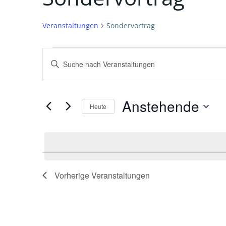
Veranstaltungen
Sondervortrag
Veranstaltungen
V
Bitte
Schlüsselwort
e
eingeben.
Suche
r
Anstehende
Heute
nach
Datum
Veranstaltungen
a
wählen.
Schlüsselwort.
n
s
Vorherige
Veranstaltungen
t