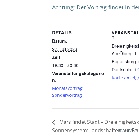
Achtung: Der Vortrag findet in der
DETAILS
VERANSTA
T
Datum:
Dreieinigkeits
27. Juli 2023
Am Ölberg 1
Zeit:
Regensburg
,
19:30 - 20:30
Deutschland
Veranstaltungskategorie
Karte anzeig
n:
,
Monatsvortrag
Sondervortrag
Mars findet Stadt – Dreieinigkeits
Sonnensystem: Landschaften aus Feu
© 2026 S