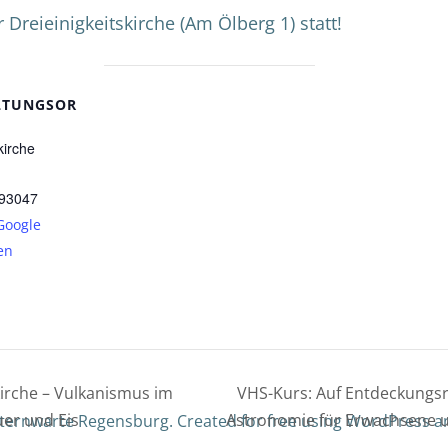
 Dreieinigkeitskirche (Am Ölberg 1) statt!
LTUNGSOR
kirche
93047
Google
en
kirche – Vulkanismus im
VHS-Kurs: Auf Entdeckungsrei
er und Eis
Astronomie für Erwachsene u
ternwarte Regensburg. Created for free using WordPress 