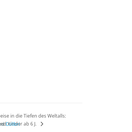
se in die Tiefen des Weltalls:
nd Kinder ab 6 J.
and
Colibri