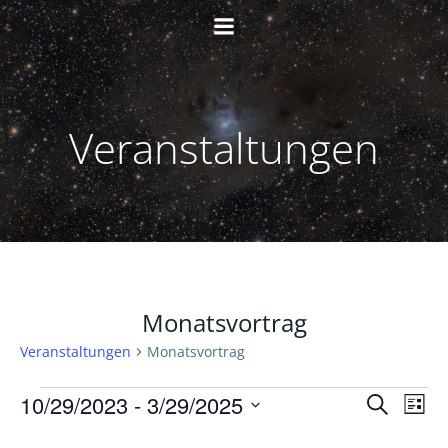
Zum
Inhalt
springen
Veranstaltungen
Monatsvortrag
Veranstaltungen
Monatsvortrag
Veranstaltungen
V
V
10/29/2023
 - 
3/29/2025
Suche
Liste
Datum