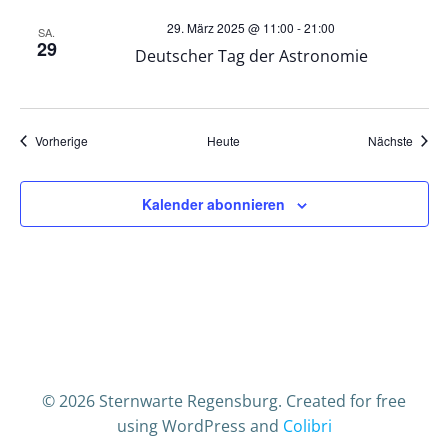
t
29. März 2025 @ 11:00
-
21:00
SA.
29
Deutscher Tag der Astronomie
i
o
Veranstaltungen
Veran
Vorherige
Heute
Nächste
n
Kalender abonnieren
© 2026 Sternwarte Regensburg. Created for free
using WordPress and
Colibri