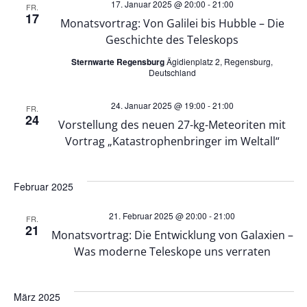
t
o
17. Januar 2025 @ 20:00
-
21:00
FR.
17
Monatsvortrag: Von Galilei bis Hubble – Die
e
n
Geschichte des Teleskops
n
Sternwarte Regensburg
Ägidienplatz 2, Regensburg,
Deutschland
,
24. Januar 2025 @ 19:00
-
21:00
FR.
24
Vorstellung des neuen 27-kg-Meteoriten mit
N
Vortrag „Katastrophenbringer im Weltall“
a
Februar 2025
v
21. Februar 2025 @ 20:00
-
21:00
FR.
i
21
Monatsvortrag: Die Entwicklung von Galaxien –
Was moderne Teleskope uns verraten
g
a
März 2025