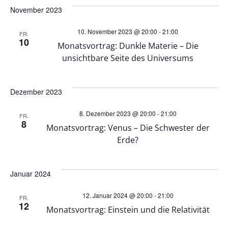
e
e
wählen.
November 2023
r
r
10. November 2023 @ 20:00
-
21:00
FR.
10
a
Monatsvortrag: Dunkle Materie – Die
a
unsichtbare Seite des Universums
n
n
s
Dezember 2023
s
t
8. Dezember 2023 @ 20:00
-
21:00
FR.
t
8
Monatsvortrag: Venus – Die Schwester der
a
Erde?
a
l
l
Januar 2024
t
t
12. Januar 2024 @ 20:00
-
21:00
FR.
u
12
Monatsvortrag: Einstein und die Relativität
u