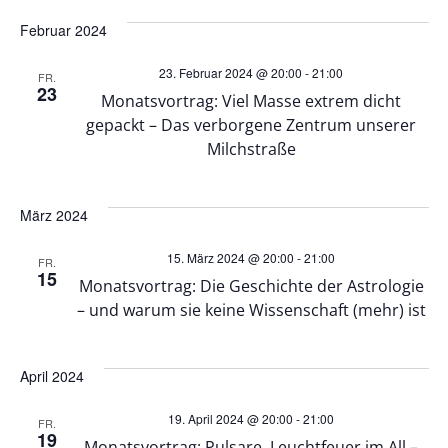
n
n
Februar 2024
g
23. Februar 2024 @ 20:00
-
21:00
g
FR.
A
23
Monatsvortrag: Viel Masse extrem dicht
e
gepackt – Das verborgene Zentrum unserer
n
Milchstraße
n
s
März 2024
S
i
15. März 2024 @ 20:00
-
21:00
FR.
u
c
15
Monatsvortrag: Die Geschichte der Astrologie
– und warum sie keine Wissenschaft (mehr) ist
h
c
t
h
April 2024
e
e
19. April 2024 @ 20:00
-
21:00
FR.
19
Monatsvortrag: Pulsare, Leuchtfeuer im All –