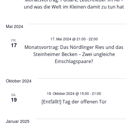
n
u
und was die Welt im Kleinen damit zu tun hat
-
n
N
Mai 2024
d
17. Mai 2024 @ 21:00
-
22:00
a
FR.
17
A
Monatsvortrag: Das Nördlinger Ries und das
v
Steinheimer Becken – Zwei ungleiche
n
Einschlagspaare?
i
s
g
Oktober 2024
i
a
19. Oktober 2024 @ 15:00
-
21:00
SA.
19
[Entfällt!] Tag der offenen Tür
c
t
h
i
Januar 2025