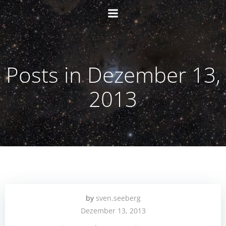
Zum
Inhalt
springen
Posts in Dezember 13,
2013
by
sven.seeberg
Dezember 13, 2013