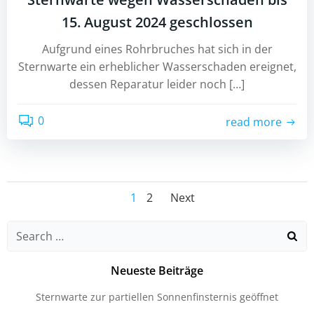
15. August 2024 geschlossen
Aufgrund eines Rohrbruches hat sich in der
Sternwarte ein erheblicher Wasserschaden ereignet,
dessen Reparatur leider noch […]
0
read more
Posts
Posts
Page
Page
1
2
Next
navigation
navigation
Search
for:
Neueste Beiträge
Sternwarte zur partiellen Sonnenfinsternis geöffnet