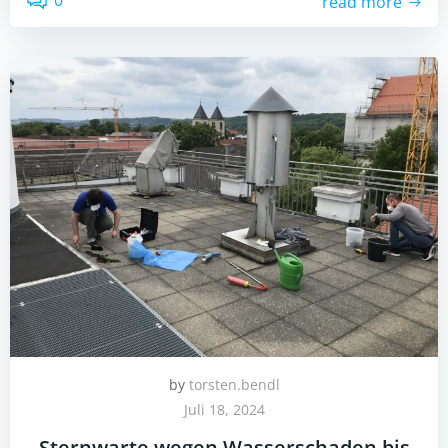
0
read more
by
torsten.bendl
Juli 18, 2024
Sternwarte wegen Wasserschaden bis