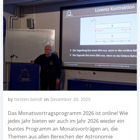
by
torsten.bendl
on
Dezember 20, 2025
Das Monatsvortragsprogramm 2026 ist online! Wie
jedes Jahr bieten wir auch im Jahr 2026 wieder ein
buntes Programm an Monatsvorträgen an, die
Themen aus allen Bereichen der Astronomie