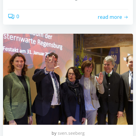
0
read more
by
sven.seeberg