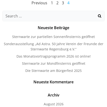
Posts
Posts
Page
Page
Page
Page
Previous
1
2
3
4
navigation
navigation
Search
for:
Neueste Beiträge
Sternwarte zur partiellen Sonnenfinsternis geöffnet
Sonderausstellung „Ad Astra. 50 Jahre Verein der Freunde der
Sternwarte Regensburg e.V.“
Das Monatsvortragsprogramm 2026 ist online!
Sternwarte zur Mondfinsternis geöffnet
Die Sternwarte am Bürgerfest 2025
Neueste Kommentare
Archiv
August 2026