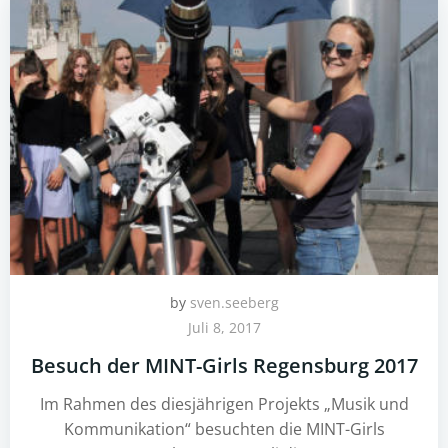
by
sven.seeberg
Juli 8, 2017
Besuch der MINT-Girls Regensburg 2017
Im Rahmen des diesjährigen Projekts „Musik und
Kommunikation“ besuchten die MINT-Girls